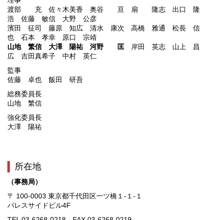
理事
渡部 充 佐々木美香 奥谷 亘 扇 隆志 出口 隆
浩 佐藤 敏信 大野 公彦
濱田 征司 藤原 知広 清水 康次 高橋 雅通 松長 信
也 石本 孝幸 原口 宗靖
山地 繁信
大澤 陽祐
河野 匡
岸田 英志 山上 昌
広 吉田真希子 中村 英仁
監事
佐藤 卓也 飯田 研吾
総務委員長
山地 繁信
強化委員長
大澤 陽祐
所在地
（事務局）
〒 100-0003 東京都千代田区一ツ橋１-１-１
パレスサイドビル4F
TEL 03-6268-0218 FAX 03-6268-0219