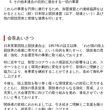
その他本連合の目的に適合する一切の事業
これらの事業を円滑に遂行するため、加盟連盟との連絡協調をは
かるとともに（財）日本陸上競技連盟（以下、陸連という）及び
他の競技団体と密接な連携を行います。
会長あいさつ
日本実業団陸上競技連合は、1957年の設立以降、「わが国の陸上
競技界の発展に寄与する」という目的を果たすべく、競技者の育
成・強化、大会運営等の事業に取り組んでおります。
特に近年では、新型コロナウィルス感染拡大の影響をはじめ、ス
ポーツをとりまく環境が劇的に変化する中で、皆様のご理解とご
協力により、各事業を継続することができました。改めて御礼申
し上げます。
今後も、陸上競技を取り巻く様々な環境変化への対応に尽力する
とともに、競技の普及促進、競技者のさらなる強化・育成、より
充実した大会運営等に向けての取り組みを進め、進化させていき
たいと考えております。
関係者の皆様におかれましては、引き続きご理解とご支援を賜り
ますよう、何卒宜しくお願い申し上げます。