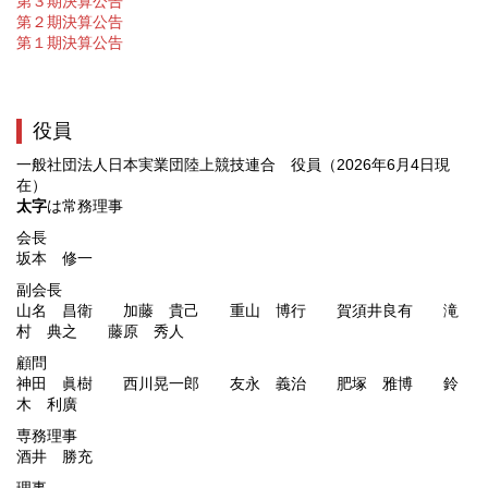
第３期決算公告
第２期決算公告
第１期決算公告
役員
一般社団法人日本実業団陸上競技連合 役員（2026年6月4日現
在）
太字
は常務理事
会長
坂本 修一
副会長
山名 昌衛 加藤 貴己 重山 博行 賀須井良有 滝
村 典之 藤原 秀人
顧問
神田 眞樹 西川晃一郎 友永 義治 肥塚 雅博 鈴
木 利廣
専務理事
酒井 勝充