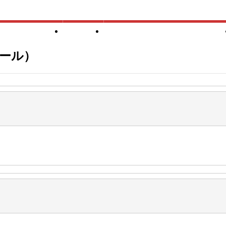
当団体について
諸規定
競技会（スケジュール・申込）
ール）