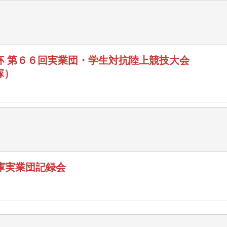
杯 第６６回実業団・学生対抗陸上競技大会
塚）
兵庫実業団記録会