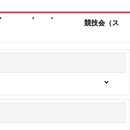
競技会結果
合宿
海外派遣
競技会（ス