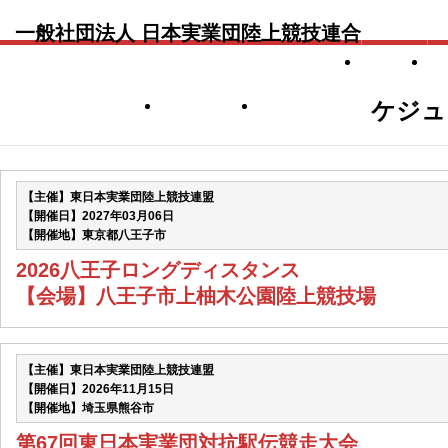
一般社団法人 日本実業団陸上競技連合
TOP
アンチドーピング
社会貢献
関連リンク
ケジュ
【主催】東日本実業団陸上競技連盟
【開催日】2027年03月06日
【開催地】東京都八王子市
2026八王子ロングディスタンス
【会場】八王子市上柚木公園陸上競技場
【主催】東日本実業団陸上競技連盟
【開催日】2026年11月15日
【開催地】埼玉県熊谷市
第67回東日本実業団対抗駅伝競走大会