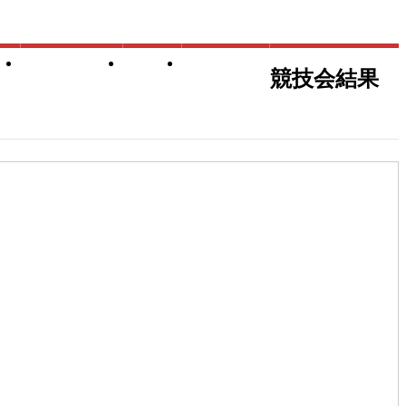
）
競技会結果
合宿
海外派遣
競技会結果