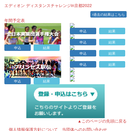
エディオン ディスタンスチャレンジin京都2022
過去の結果はこちら
年間予定表
申込
結果
申込
結果
申込
結果
申込
結果
申込
結果
申込
結果
▲このページの先頭に戻る
個人情報保護方針について
当団体へのお問い合わせ