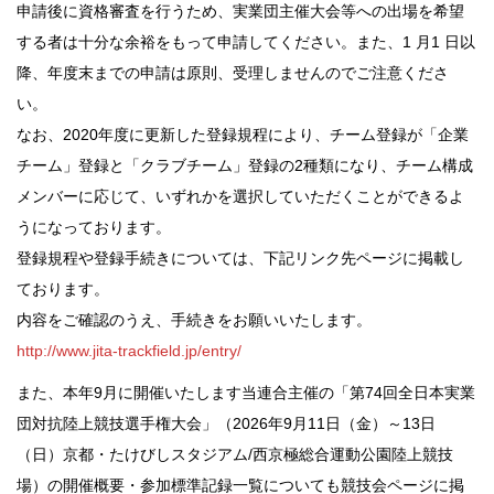
申請後に資格審査を行うため、実業団主催大会等への出場を希望
する者は十分な余裕をもって申請してください。また、1 月1 日以
降、年度末までの申請は原則、受理しませんのでご注意くださ
い。
なお、2020年度に更新した登録規程により、チーム登録が「企業
チーム」登録と「クラブチーム」登録の2種類になり、チーム構成
メンバーに応じて、いずれかを選択していただくことができるよ
うになっております。
登録規程や登録手続きについては、下記リンク先ページに掲載し
ております。
内容をご確認のうえ、手続きをお願いいたします。
http://www.jita-trackfield.jp/entry/
また、本年9月に開催いたします当連合主催の「第74回全日本実業
団対抗陸上競技選手権大会」（2026年9月11日（金）～13日
（日）京都・たけびしスタジアム/西京極総合運動公園陸上競技
場）の開催概要・参加標準記録一覧についても競技会ページに掲