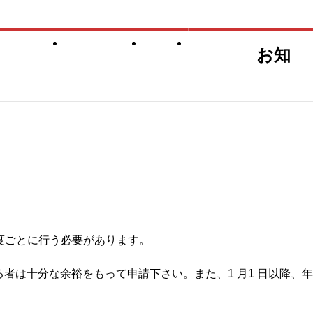
ル・申込）
競技会結果
合宿
海外派遣
お知
年度ごとに行う必要があります。
者は十分な余裕をもって申請下さい。また、1 月1 日以降、年