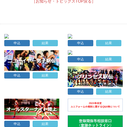
［お知らせ・トピックスTOP戻る］
申込
結果
申込
結果
申込
結果
申込
結果
申込
結果
申込
結果